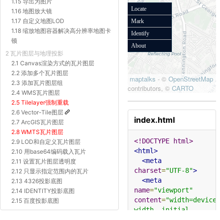
1.15 导出为图片
1.16 地图放大镜
1.17 自定义地图LOD
1.18 缩放地图容器解决高分辨率地图卡
顿
2 瓦片图层与地理投影
2.1 Canvas渲染方式的瓦片图层
2.2 添加多个瓦片图层
2.3 添加瓦片图层组
2.4 WMS瓦片图层
2.5 Tilelayer强制重载
2.6 Vector-Tile图层
index.html
2.7 ArcGIS瓦片图层
2.8 WMTS瓦片图层
<!DOCTYPE html>
2.9 LOD和自定义瓦片图层
<html>
2.10 用base64编码载入瓦片
<meta
2.11 设置瓦片图层透明度
charset
=
"UTF-8"
>
2.12 只显示指定范围内的瓦片
<meta
2.13 4326投影底图
name
=
"viewport"
2.14 IDENTITY投影底图
content
=
"width=device
2.15 百度投影底图
width, initial-
2.16 Proj4js自定义投影底图
scale=1"
>