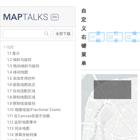
自
EN
定
义
源
打
编
全部下载
右
码
开
辑
键
1 地图
1.1 显示
菜
1.2 倾斜与旋转
单
1.3 拖动倾斜与旋转
1.4 移动地图
1.5 添加常用控件
1.6 获取地图状态
1.7 自动适配区域
1.8 限制地图区域
1.9 限制缩放级别
1.10 细微缩放(Fractional Zoom)
1.11 在Canvas容器中加载
1.12 监听地图事件
1.13 同步地图
1.14 屏幕坐标转换