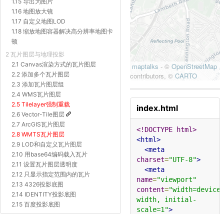
1.15 导出为图片
1.16 地图放大镜
1.17 自定义地图LOD
1.18 缩放地图容器解决高分辨率地图卡
顿
2 瓦片图层与地理投影
2.1 Canvas渲染方式的瓦片图层
2.2 添加多个瓦片图层
2.3 添加瓦片图层组
2.4 WMS瓦片图层
2.5 Tilelayer强制重载
index.html
2.6 Vector-Tile图层
2.7 ArcGIS瓦片图层
<!DOCTYPE html>
2.8 WMTS瓦片图层
<html>
2.9 LOD和自定义瓦片图层
<meta
2.10 用base64编码载入瓦片
charset
=
"UTF-8"
>
2.11 设置瓦片图层透明度
<meta
2.12 只显示指定范围内的瓦片
name
=
"viewport"
2.13 4326投影底图
content
=
"width=device
2.14 IDENTITY投影底图
width, initial-
2.15 百度投影底图
scale=1"
>
2.16 Proj4js自定义投影底图
<title>
交互 - 禁用