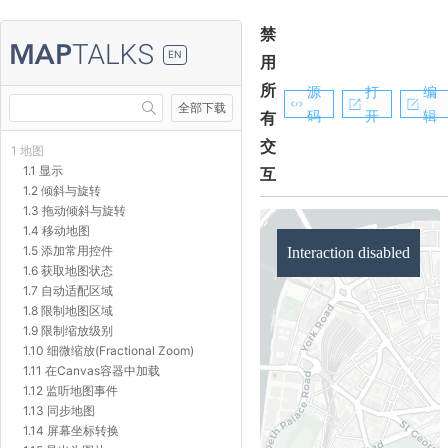
禁
EN
用
所
源
打
编
全部下载
码
开
辑
有
交
1 地图
1.1 显示
互
1.2 倾斜与旋转
1.3 拖动倾斜与旋转
1.4 移动地图
1.5 添加常用控件
1.6 获取地图状态
1.7 自动适配区域
1.8 限制地图区域
1.9 限制缩放级别
1.10 细微缩放(Fractional Zoom)
1.11 在Canvas容器中加载
1.12 监听地图事件
1.13 同步地图
1.14 屏幕坐标转换