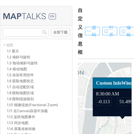
自
EN
定
义
源
打
编
全部下载
码
开
辑
信
息
1 地图
1.1 显示
框
1.2 倾斜与旋转
1.3 拖动倾斜与旋转
1.4 移动地图
1.5 添加常用控件
1.6 获取地图状态
1.7 自动适配区域
1.8 限制地图区域
1.9 限制缩放级别
1.10 细微缩放(Fractional Zoom)
1.11 在Canvas容器中加载
1.12 监听地图事件
1.13 同步地图
1.14 屏幕坐标转换