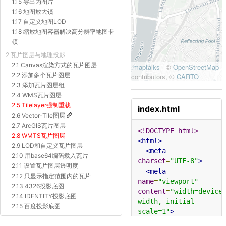
1.15 导出为图片
1.16 地图放大镜
1.17 自定义地图LOD
1.18 缩放地图容器解决高分辨率地图卡
顿
2 瓦片图层与地理投影
2.1 Canvas渲染方式的瓦片图层
2.2 添加多个瓦片图层
2.3 添加瓦片图层组
2.4 WMS瓦片图层
2.5 Tilelayer强制重载
index.html
2.6 Vector-Tile图层
2.7 ArcGIS瓦片图层
<!DOCTYPE html>
2.8 WMTS瓦片图层
<html>
2.9 LOD和自定义瓦片图层
<meta
2.10 用base64编码载入瓦片
charset
=
"UTF-8"
>
2.11 设置瓦片图层透明度
<meta
2.12 只显示指定范围内的瓦片
name
=
"viewport"
2.13 4326投影底图
content
=
"width=device
2.14 IDENTITY投影底图
width, initial-
2.15 百度投影底图
scale=1"
>
2.16 Proj4js自定义投影底图
<title>
空间与UI组