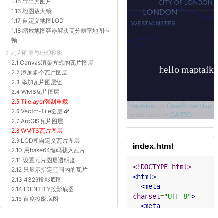
1.15 导出为图片
1.16 地图放大镜
1.17 自定义地图LOD
1.18 缩放地图容器解决高分辨率地图卡
顿
2 瓦片图层与地理投影
2.1 Canvas渲染方式的瓦片图层
2.2 添加多个瓦片图层
2.3 添加瓦片图层组
2.4 WMS瓦片图层
2.5 Tilelayer强制重载
2.6 Vector-Tile图层
2.7 ArcGIS瓦片图层
2.8 WMTS瓦片图层
2.9 LOD和自定义瓦片图层
index.html
2.10 用base64编码载入瓦片
2.11 设置瓦片图层透明度
<!DOCTYPE html>
2.12 只显示指定范围内的瓦片
<html>
2.13 4326投影底图
<meta
2.14 IDENTITY投影底图
charset
=
"UTF-8"
>
2.15 百度投影底图
<meta
2.16 Proj4js自定义投影底图
name
=
"viewport"