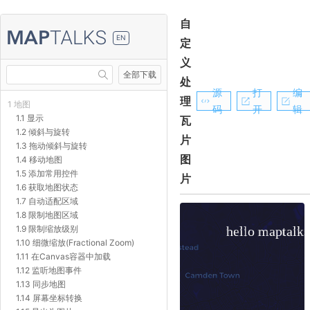
自
EN
定
义
全部下载
处
源
打
编
理
1 地图
码
开
辑
1.1 显示
瓦
1.2 倾斜与旋转
片
1.3 拖动倾斜与旋转
图
1.4 移动地图
1.5 添加常用控件
片
1.6 获取地图状态
1.7 自动适配区域
1.8 限制地图区域
1.9 限制缩放级别
1.10 细微缩放(Fractional Zoom)
1.11 在Canvas容器中加载
1.12 监听地图事件
1.13 同步地图
1.14 屏幕坐标转换