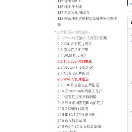
1.15 导出为图片
1.16 地图放大镜
1.17 自定义地图LOD
1.18 缩放地图容器解决高分辨率地图卡
顿
2 瓦片图层与地理投影
2.1 Canvas渲染方式的瓦片图层
2.2 添加多个瓦片图层
2.3 添加瓦片图层组
2.4 WMS瓦片图层
2.5 Tilelayer强制重载
2.6 Vector-Tile图层
2.7 ArcGIS瓦片图层
2.8 WMTS瓦片图层
2.9 LOD和自定义瓦片图层
2.10 用base64编码载入瓦片
2.11 设置瓦片图层透明度
2.12 只显示指定范围内的瓦片
2.13 4326投影底图
2.14 IDENTITY投影底图
2.15 百度投影底图
2.16 Proj4js自定义投影底图