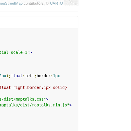
tial-scale=1"
>
2px
);
float
:
left
;
border
:
1px
float:right;border:1px solid}
s/dist/maptalks.css"
>
maptalks/dist/maptalks.min.js"
>