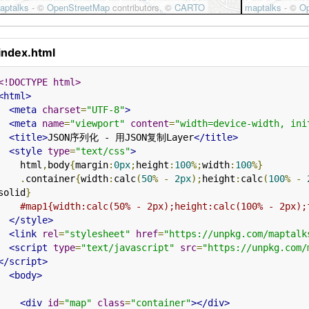
index.html
<!DOCTYPE html>
<html>
<meta
charset
=
"UTF-8"
>
<meta
name
=
"viewport"
content
=
"width=device-width, ini
<title>
JSON序列化 - 用JSON复制Layer
</title>
<style
type
=
"text/css"
>
    html
,
body
{
margin
:
0px
;
height
:
100
%;
width
:
100
%}
.
container
{
width
:
calc
(
50
%
-
2px
);
height
:
calc
(
100
%
-
solid
}
#map1{width:calc(50% - 2px);height:calc(100% - 2px);
</style>
<link
rel
=
"stylesheet"
href
=
"https://unpkg.com/maptalk
<script
type
=
"text/javascript"
src
=
"https://unpkg.com/
</script>
<body>
<div
id
=
"map"
class
=
"container"
></div>