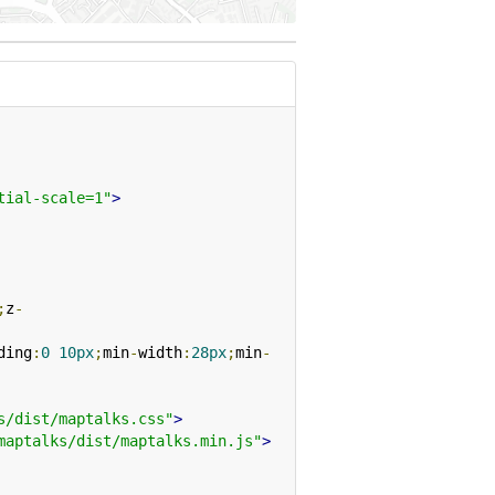
tial-scale=1"
>
;
z
-
ding
:
0
10px
;
min
-
width
:
28px
;
min
-
s/dist/maptalks.css"
>
maptalks/dist/maptalks.min.js"
>