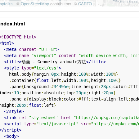
index.html
<!DOCTYPE html>
<html>
<meta
charset
=
"UTF-8"
>
<meta
name
=
"viewport"
content
=
"width=device-width, ini
<title>
动画 - Geometry.animate方法
</title>
<style
type
=
"text/css"
>
    html
,
body
{
margin
:
0px
;
height
:
100
%;
width
:
100
%}
.
container
{
float
:
left
;
width
:
100
%;
height
:
100
%}
.
pane
{
background
:#
34495e
;
line
-
height
:
28px
;
color
:#
fff
index
:
10
;
position
:
absolute
;
top
:
20px
;
right
:
20px
}
.
pane a
{
display
:
block
;
color
:#
fff
;
text
-
align
:
left
;
pad
height
:
28px
;
float
:
left
}
</style>
<link
rel
=
"stylesheet"
href
=
"https://unpkg.com/maptalk
<script
type
=
"text/javascript"
src
=
"https://unpkg.com/
</script>
<body>