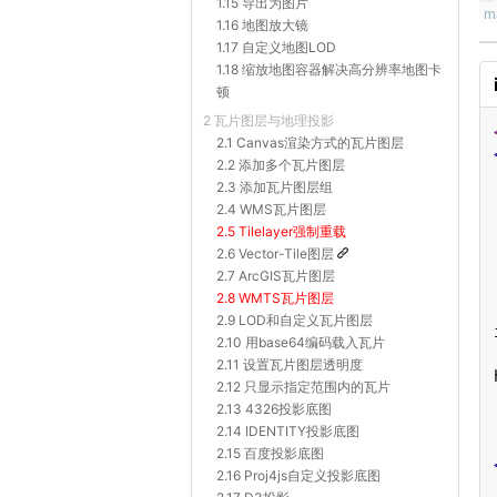
1.15 导出为图片
1.16 地图放大镜
1.17 自定义地图LOD
1.18 缩放地图容器解决高分辨率地图卡
顿
2 瓦片图层与地理投影
2.1 Canvas渲染方式的瓦片图层
2.2 添加多个瓦片图层
2.3 添加瓦片图层组
2.4 WMS瓦片图层
2.5 Tilelayer强制重载
2.6 Vector-Tile图层
2.7 ArcGIS瓦片图层
2.8 WMTS瓦片图层
2.9 LOD和自定义瓦片图层
2.10 用base64编码载入瓦片
2.11 设置瓦片图层透明度
2.12 只显示指定范围内的瓦片
2.13 4326投影底图
2.14 IDENTITY投影底图
2.15 百度投影底图
2.16 Proj4js自定义投影底图