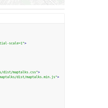
tial-scale=1"
>
s/dist/maptalks.css"
>
maptalks/dist/maptalks.min.js"
>