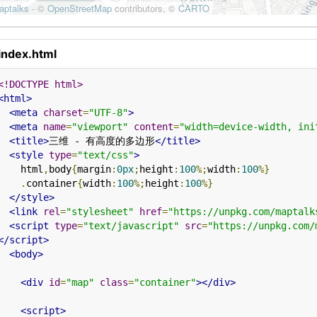
index.html
<!DOCTYPE html>
<html>
<meta
charset
=
"UTF-8"
>
<meta
name
=
"viewport"
content
=
"width=device-width, ini
<title>
三维 - 有高度的多边形
</title>
<style
type
=
"text/css"
>
    html
,
body
{
margin
:
0px
;
height
:
100
%;
width
:
100
%}
.
container
{
width
:
100
%;
height
:
100
%}
</style>
<link
rel
=
"stylesheet"
href
=
"https://unpkg.com/maptalk
<script
type
=
"text/javascript"
src
=
"https://unpkg.com/
</script>
<body>
<div
id
=
"map"
class
=
"container"
></div>
<script>