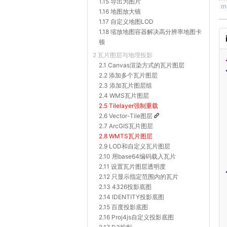
1.15 导出为图片
1.16 地图放大镜
1.17 自定义地图LOD
1.18 缩放地图容器解决高分辨率地图卡
顿
2 瓦片图层与地理投影
2.1 Canvas渲染方式的瓦片图层
2.2 添加多个瓦片图层
2.3 添加瓦片图层组
2.4 WMS瓦片图层
2.5 Tilelayer强制重载
2.6 Vector-Tile图层
2.7 ArcGIS瓦片图层
2.8 WMTS瓦片图层
2.9 LOD和自定义瓦片图层
2.10 用base64编码载入瓦片
2.11 设置瓦片图层透明度
2.12 只显示指定范围内的瓦片
2.13 4326投影底图
2.14 IDENTITY投影底图
2.15 百度投影底图
2.16 Proj4js自定义投影底图