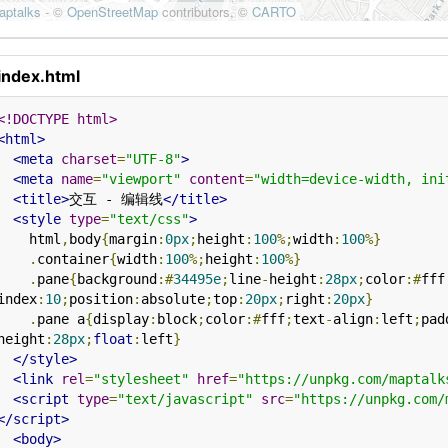
index.html
<!DOCTYPE html>
<html>
<meta
charset
=
"UTF-8"
>
<meta
name
=
"viewport"
content
=
"width=device-width, ini
<title>
交互 - 编辑线
</title>
<style
type
=
"text/css"
>
    html
,
body
{
margin
:
0px
;
height
:
100
%;
width
:
100
%}
.
container
{
width
:
100
%;
height
:
100
%}
.
pane
{
background
:#
34495e
;
line
-
height
:
28px
;
color
:#
fff
index
:
10
;
position
:
absolute
;
top
:
20px
;
right
:
20px
}
.
pane a
{
display
:
block
;
color
:#
fff
;
text
-
align
:
left
;
pad
height
:
28px
;
float
:
left
}
</style>
<link
rel
=
"stylesheet"
href
=
"https://unpkg.com/maptalk
<script
type
=
"text/javascript"
src
=
"https://unpkg.com/
</script>
<body>