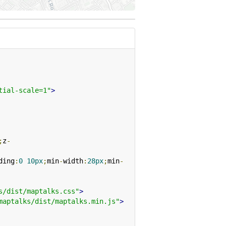
tial-scale=1"
>
;
z
-
ding
:
0
10px
;
min
-
width
:
28px
;
min
-
s/dist/maptalks.css"
>
maptalks/dist/maptalks.min.js"
>