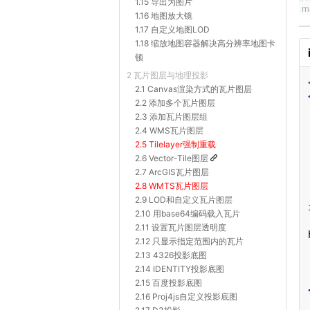
1.15 导出为图片
1.16 地图放大镜
1.17 自定义地图LOD
1.18 缩放地图容器解决高分辨率地图卡
顿
2 瓦片图层与地理投影
2.1 Canvas渲染方式的瓦片图层
2.2 添加多个瓦片图层
2.3 添加瓦片图层组
2.4 WMS瓦片图层
2.5 Tilelayer强制重载
2.6 Vector-Tile图层
2.7 ArcGIS瓦片图层
2.8 WMTS瓦片图层
2.9 LOD和自定义瓦片图层
2.10 用base64编码载入瓦片
2.11 设置瓦片图层透明度
2.12 只显示指定范围内的瓦片
2.13 4326投影底图
2.14 IDENTITY投影底图
2.15 百度投影底图
2.16 Proj4js自定义投影底图