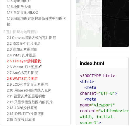
1.15 导出为图片
1.16 地图放大镜
1.17 自定义地图LOD
1.18 缩放地图容器解决高分辨率地图卡
顿
2 瓦片图层与地理投影
2.1 Canvas渲染方式的瓦片图层
2.2 添加多个瓦片图层
2.3 添加瓦片图层组
2.4 WMS瓦片图层
2.5 Tilelayer强制重载
index.html
2.6 Vector-Tile图层
2.7 ArcGIS瓦片图层
<!DOCTYPE html>
2.8 WMTS瓦片图层
<html>
2.9 LOD和自定义瓦片图层
<meta
2.10 用base64编码载入瓦片
charset
=
"UTF-8"
>
2.11 设置瓦片图层透明度
<meta
2.12 只显示指定范围内的瓦片
name
=
"viewport"
2.13 4326投影底图
content
=
"width=device
2.14 IDENTITY投影底图
width, initial-
2.15 百度投影底图
scale=1"
>
2.16 Proj4js自定义投影底图
<title>
图层 - 图层