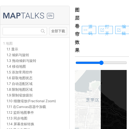
图
EN
层
卷
源
打
编
全部下载
码
开
辑
帘
效
1 地图
1.1 显示
果
1.2 倾斜与旋转
1.3 拖动倾斜与旋转
1.4 移动地图
1.5 添加常用控件
1.6 获取地图状态
1.7 自动适配区域
1.8 限制地图区域
1.9 限制缩放级别
1.10 细微缩放(Fractional Zoom)
1.11 在Canvas容器中加载
1.12 监听地图事件
1.13 同步地图
1.14 屏幕坐标转换