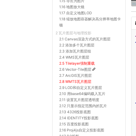
1.15 导出为图片
1.16 地图放大镜
1.17 自定义地图LOD
1.18 缩放地图容器解决高分辨率地图卡
顿
2 瓦片图层与地理投影
2.1 Canvas渲染方式的瓦片图层
2.2 添加多个瓦片图层
2.3 添加瓦片图层组
2.4 WMS瓦片图层
2.5 Tilelayer强制重载
2.6 Vector-Tile图层
2.7 ArcGIS瓦片图层
2.8 WMTS瓦片图层
2.9 LOD和自定义瓦片图层
2.10 用base64编码载入瓦片
2.11 设置瓦片图层透明度
2.12 只显示指定范围内的瓦片
2.13 4326投影底图
2.14 IDENTITY投影底图
2.15 百度投影底图
2.16 Proj4js自定义投影底图