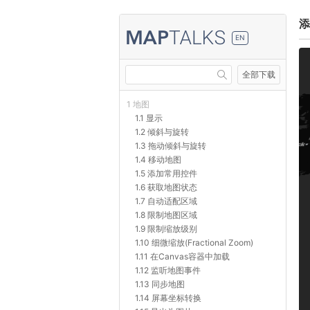
添
EN
全部下载
1 地图
1.1 显示
1.2 倾斜与旋转
1.3 拖动倾斜与旋转
1.4 移动地图
1.5 添加常用控件
1.6 获取地图状态
1.7 自动适配区域
1.8 限制地图区域
1.9 限制缩放级别
1.10 细微缩放(Fractional Zoom)
1.11 在Canvas容器中加载
1.12 监听地图事件
1.13 同步地图
1.14 屏幕坐标转换