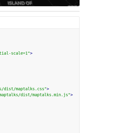
tial-scale=1"
>
s/dist/maptalks.css"
>
maptalks/dist/maptalks.min.js"
>