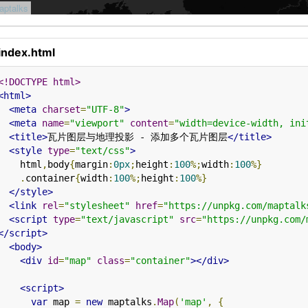
index.html
<!DOCTYPE html>
<html>
<meta
charset
=
"UTF-8"
>
<meta
name
=
"viewport"
content
=
"width=device-width, ini
<title>
瓦片图层与地理投影 - 添加多个瓦片图层
</title>
<style
type
=
"text/css"
>
    html
,
body
{
margin
:
0px
;
height
:
100
%;
width
:
100
%}
.
container
{
width
:
100
%;
height
:
100
%}
</style>
<link
rel
=
"stylesheet"
href
=
"https://unpkg.com/maptalk
<script
type
=
"text/javascript"
src
=
"https://unpkg.com/
</script>
<body>
<div
id
=
"map"
class
=
"container"
></div>
<script>
var
 map 
=
new
 maptalks
.
Map
(
'map'
,
{