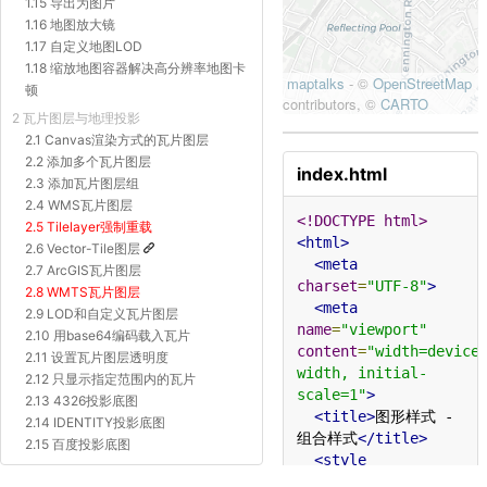
1.15 导出为图片
1.16 地图放大镜
1.17 自定义地图LOD
1.18 缩放地图容器解决高分辨率地图卡
顿
2 瓦片图层与地理投影
2.1 Canvas渲染方式的瓦片图层
2.2 添加多个瓦片图层
index.html
2.3 添加瓦片图层组
2.4 WMS瓦片图层
<!DOCTYPE html>
2.5 Tilelayer强制重载
<html>
2.6 Vector-Tile图层
<meta
2.7 ArcGIS瓦片图层
charset
=
"UTF-8"
>
2.8 WMTS瓦片图层
<meta
2.9 LOD和自定义瓦片图层
name
=
"viewport"
2.10 用base64编码载入瓦片
content
=
"width=device
2.11 设置瓦片图层透明度
width, initial-
2.12 只显示指定范围内的瓦片
scale=1"
>
2.13 4326投影底图
<title>
图形样式 - 
2.14 IDENTITY投影底图
组合样式
</title>
2.15 百度投影底图
<style
2.16 Proj4js自定义投影底图
type
=
"text/css"
>