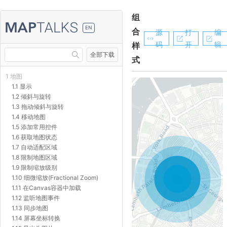
组
EN
合
源
打
编
码
开
辑
样
全部下载
式
1 地图
1.1 显示
1.2 倾斜与旋转
1.3 拖动倾斜与旋转
1.4 移动地图
1.5 添加常用控件
1.6 获取地图状态
1.7 自动适配区域
1.8 限制地图区域
1.9 限制缩放级别
1.10 细微缩放(Fractional Zoom)
1.11 在Canvas容器中加载
1.12 监听地图事件
1.13 同步地图
1.14 屏幕坐标转换