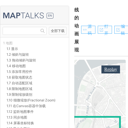
线
EN
的
动
源
打
编
全部下载
码
开
辑
画
展
1 地图
1.1 显示
现
1.2 倾斜与旋转
1.3 拖动倾斜与旋转
1.4 移动地图
1.5 添加常用控件
1.6 获取地图状态
1.7 自动适配区域
1.8 限制地图区域
1.9 限制缩放级别
1.10 细微缩放(Fractional Zoom)
1.11 在Canvas容器中加载
1.12 监听地图事件
1.13 同步地图
1.14 屏幕坐标转换