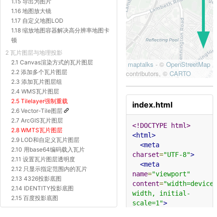
1.15 导出为图片
1.16 地图放大镜
1.17 自定义地图LOD
1.18 缩放地图容器解决高分辨率地图卡
顿
2 瓦片图层与地理投影
2.1 Canvas渲染方式的瓦片图层
2.2 添加多个瓦片图层
2.3 添加瓦片图层组
2.4 WMS瓦片图层
2.5 Tilelayer强制重载
index.html
2.6 Vector-Tile图层
2.7 ArcGIS瓦片图层
<!DOCTYPE html>
2.8 WMTS瓦片图层
<html>
2.9 LOD和自定义瓦片图层
<meta
2.10 用base64编码载入瓦片
charset
=
"UTF-8"
>
2.11 设置瓦片图层透明度
<meta
2.12 只显示指定范围内的瓦片
name
=
"viewport"
2.13 4326投影底图
content
=
"width=device
2.14 IDENTITY投影底图
width, initial-
2.15 百度投影底图
scale=1"
>
2.16 Proj4js自定义投影底图
<title>
动画 - 线的