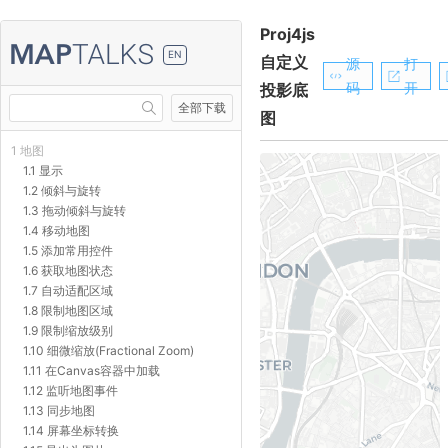
Proj4js
EN
自定义
源
打
码
开
投影底
全部下载
图
1 地图
1.1 显示
1.2 倾斜与旋转
1.3 拖动倾斜与旋转
1.4 移动地图
1.5 添加常用控件
1.6 获取地图状态
1.7 自动适配区域
1.8 限制地图区域
1.9 限制缩放级别
1.10 细微缩放(Fractional Zoom)
1.11 在Canvas容器中加载
1.12 监听地图事件
1.13 同步地图
1.14 屏幕坐标转换