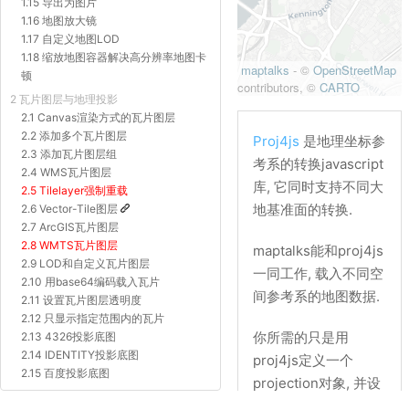
1.15 导出为图片
1.16 地图放大镜
1.17 自定义地图LOD
1.18 缩放地图容器解决高分辨率地图卡
顿
2 瓦片图层与地理投影
2.1 Canvas渲染方式的瓦片图层
2.2 添加多个瓦片图层
Proj4js
是地理坐标参
2.3 添加瓦片图层组
考系的转换javascript
2.4 WMS瓦片图层
库, 它同时支持不同大
2.5 Tilelayer强制重载
地基准面的转换.
2.6 Vector-Tile图层
2.7 ArcGIS瓦片图层
2.8 WMTS瓦片图层
maptalks能和proj4js
2.9 LOD和自定义瓦片图层
一同工作, 载入不同空
2.10 用base64编码载入瓦片
间参考系的地图数据.
2.11 设置瓦片图层透明度
2.12 只显示指定范围内的瓦片
你所需的只是用
2.13 4326投影底图
2.14 IDENTITY投影底图
proj4js定义一个
2.15 百度投影底图
projection对象, 并设
2.16 Proj4js自定义投影底图
置给地图对象的