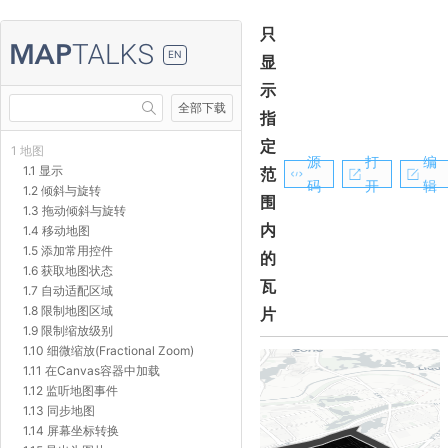
只
EN
显
示
全部下载
指
定
1 地图
源
打
编
1.1 显示
范
码
开
辑
1.2 倾斜与旋转
围
1.3 拖动倾斜与旋转
内
1.4 移动地图
1.5 添加常用控件
的
1.6 获取地图状态
瓦
1.7 自动适配区域
1.8 限制地图区域
片
1.9 限制缩放级别
1.10 细微缩放(Fractional Zoom)
1.11 在Canvas容器中加载
1.12 监听地图事件
1.13 同步地图
1.14 屏幕坐标转换