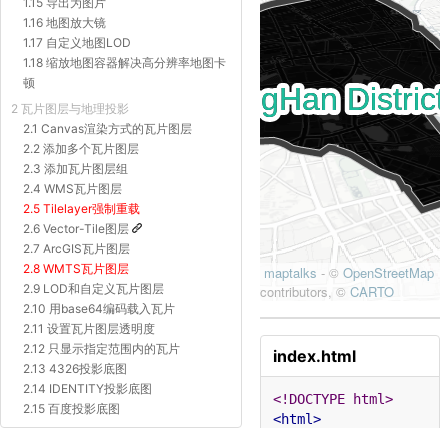
1.15 导出为图片
1.16 地图放大镜
1.17 自定义地图LOD
1.18 缩放地图容器解决高分辨率地图卡
顿
2 瓦片图层与地理投影
2.1 Canvas渲染方式的瓦片图层
2.2 添加多个瓦片图层
2.3 添加瓦片图层组
2.4 WMS瓦片图层
2.5 Tilelayer强制重载
2.6 Vector-Tile图层
2.7 ArcGIS瓦片图层
2.8 WMTS瓦片图层
2.9 LOD和自定义瓦片图层
2.10 用base64编码载入瓦片
2.11 设置瓦片图层透明度
2.12 只显示指定范围内的瓦片
index.html
2.13 4326投影底图
2.14 IDENTITY投影底图
<!DOCTYPE html>
2.15 百度投影底图
<html>
2.16 Proj4js自定义投影底图
<meta