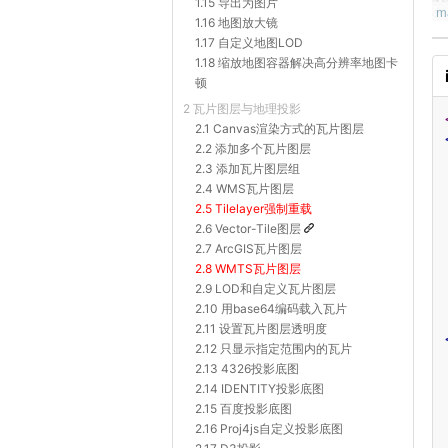
1.15 导出为图片
1.16 地图放大镜
1.17 自定义地图LOD
1.18 缩放地图容器解决高分辨率地图卡
顿
2 瓦片图层与地理投影
2.1 Canvas渲染方式的瓦片图层
2.2 添加多个瓦片图层
2.3 添加瓦片图层组
2.4 WMS瓦片图层
2.5 Tilelayer强制重载
2.6 Vector-Tile图层
2.7 ArcGIS瓦片图层
2.8 WMTS瓦片图层
2.9 LOD和自定义瓦片图层
2.10 用base64编码载入瓦片
2.11 设置瓦片图层透明度
2.12 只显示指定范围内的瓦片
2.13 4326投影底图
2.14 IDENTITY投影底图
2.15 百度投影底图
2.16 Proj4js自定义投影底图