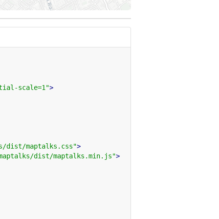
tial-scale=1"
>
s/dist/maptalks.css"
>
maptalks/dist/maptalks.min.js"
>