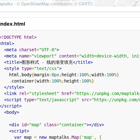
index.html
<!DOCTYPE html>
<html>
<meta
charset
=
"UTF-8"
>
<meta
name
=
"viewport"
content
=
"width=device-width, ini
<title>
图形样式 - 线的渐变填充
</title>
<style
type
=
"text/css"
>
    html
,
body
{
margin
:
0px
;
height
:
100
%;
width
:
100
%}
.
container
{
width
:
100
%;
height
:
100
%}
</style>
<link
rel
=
"stylesheet"
href
=
"https://unpkg.com/maptalk
<script
type
=
"text/javascript"
src
=
"https://unpkg.com/
</script>
<body>
<div
id
=
"map"
class
=
"container"
></div>
<script>
var
 map 
=
new
 maptalks
.
Map
(
'map'
,
{