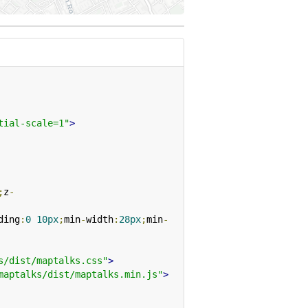
tial-scale=1"
>
;
z
-
ding
:
0
10px
;
min
-
width
:
28px
;
min
-
s/dist/maptalks.css"
>
maptalks/dist/maptalks.min.js"
>