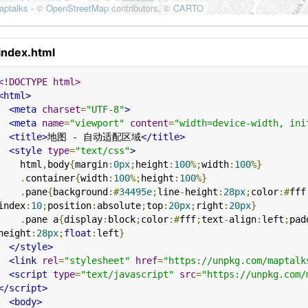
index.html
<!DOCTYPE html>
<html>
<meta
charset
=
"UTF-8"
>
<meta
name
=
"viewport"
content
=
"width=device-width, ini
<title>
地图 - 自动适配区域
</title>
<style
type
=
"text/css"
>
    html
,
body
{
margin
:
0px
;
height
:
100
%;
width
:
100
%}
.
container
{
width
:
100
%;
height
:
100
%}
.
pane
{
background
:#
34495e
;
line
-
height
:
28px
;
color
:#
fff
index
:
10
;
position
:
absolute
;
top
:
20px
;
right
:
20px
}
.
pane a
{
display
:
block
;
color
:#
fff
;
text
-
align
:
left
;
pad
height
:
28px
;
float
:
left
}
</style>
<link
rel
=
"stylesheet"
href
=
"https://unpkg.com/maptalk
<script
type
=
"text/javascript"
src
=
"https://unpkg.com/
</script>
<body>