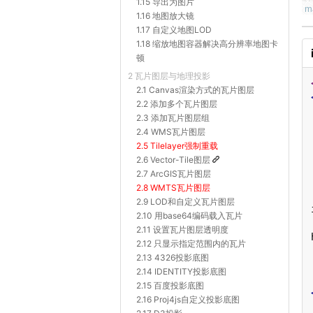
1.15 导出为图片
1.16 地图放大镜
1.17 自定义地图LOD
1.18 缩放地图容器解决高分辨率地图卡
顿
2 瓦片图层与地理投影
2.1 Canvas渲染方式的瓦片图层
2.2 添加多个瓦片图层
2.3 添加瓦片图层组
2.4 WMS瓦片图层
2.5 Tilelayer强制重载
2.6 Vector-Tile图层
2.7 ArcGIS瓦片图层
2.8 WMTS瓦片图层
2.9 LOD和自定义瓦片图层
2.10 用base64编码载入瓦片
2.11 设置瓦片图层透明度
2.12 只显示指定范围内的瓦片
2.13 4326投影底图
2.14 IDENTITY投影底图
2.15 百度投影底图
2.16 Proj4js自定义投影底图