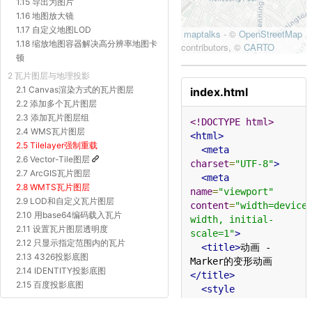
1.15 导出为图片
1.16 地图放大镜
1.17 自定义地图LOD
1.18 缩放地图容器解决高分辨率地图卡
顿
2 瓦片图层与地理投影
2.1 Canvas渲染方式的瓦片图层
index.html
2.2 添加多个瓦片图层
2.3 添加瓦片图层组
<!DOCTYPE html>
2.4 WMS瓦片图层
<html>
2.5 Tilelayer强制重载
<meta
2.6 Vector-Tile图层
charset
=
"UTF-8"
>
2.7 ArcGIS瓦片图层
<meta
2.8 WMTS瓦片图层
name
=
"viewport"
2.9 LOD和自定义瓦片图层
content
=
"width=device
2.10 用base64编码载入瓦片
width, initial-
2.11 设置瓦片图层透明度
scale=1"
>
2.12 只显示指定范围内的瓦片
<title>
动画 - 
2.13 4326投影底图
Marker的变形动画
2.14 IDENTITY投影底图
</title>
2.15 百度投影底图
<style
2.16 Proj4js自定义投影底图
type
=
"text/css"
>