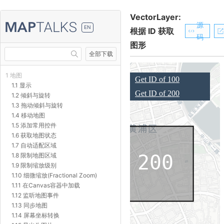
VectorLayer:
源
EN
根据 ID 获取
码
图形
全部下载
1 地图
1.1 显示
1.2 倾斜与旋转
1.3 拖动倾斜与旋转
1.4 移动地图
1.5 添加常用控件
1.6 获取地图状态
1.7 自动适配区域
1.8 限制地图区域
1.9 限制缩放级别
1.10 细微缩放(Fractional Zoom)
1.11 在Canvas容器中加载
1.12 监听地图事件
1.13 同步地图
1.14 屏幕坐标转换