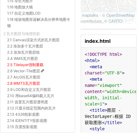
1.15 导出为图片
1.16 地图放大镜
1.17 自定义地图LOD
1.18 缩放地图容器解决高分辨率地图卡
顿
2 瓦片图层与地理投影
2.1 Canvas渲染方式的瓦片图层
index.html
2.2 添加多个瓦片图层
2.3 添加瓦片图层组
<!DOCTYPE html>
2.4 WMS瓦片图层
<html>
2.5 Tilelayer强制重载
<meta
2.6 Vector-Tile图层
charset
=
"UTF-8"
>
2.7 ArcGIS瓦片图层
<meta
2.8 WMTS瓦片图层
name
=
"viewport"
2.9 LOD和自定义瓦片图层
content
=
"width=device
2.10 用base64编码载入瓦片
width, initial-
2.11 设置瓦片图层透明度
scale=1"
>
2.12 只显示指定范围内的瓦片
<title>
图层 - 
2.13 4326投影底图
VectorLayer:根据 ID 
2.14 IDENTITY投影底图
获取图形
</title>
2.15 百度投影底图
<style
2.16 Proj4js自定义投影底图
type
=
"text/css"
>