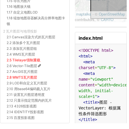
1.15 导出为图片
1.16 地图放大镜
1.17 自定义地图LOD
1.18 缩放地图容器解决高分辨率地图卡
顿
2 瓦片图层与地理投影
2.1 Canvas渲染方式的瓦片图层
index.html
2.2 添加多个瓦片图层
2.3 添加瓦片图层组
<!DOCTYPE html>
2.4 WMS瓦片图层
<html>
2.5 Tilelayer强制重载
<meta
2.6 Vector-Tile图层
charset
=
"UTF-8"
>
2.7 ArcGIS瓦片图层
<meta
2.8 WMTS瓦片图层
name
=
"viewport"
2.9 LOD和自定义瓦片图层
content
=
"width=device
2.10 用base64编码载入瓦片
width, initial-
2.11 设置瓦片图层透明度
scale=1"
>
2.12 只显示指定范围内的瓦片
<title>
图层 - 
2.13 4326投影底图
VectorLayer: 根据属
2.14 IDENTITY投影底图
性条件筛选图形
2.15 百度投影底图
</title>
2.16 Proj4js自定义投影底图
<style