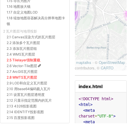
1.15 导出为图片
1.16 地图放大镜
1.17 自定义地图LOD
1.18 缩放地图容器解决高分辨率地图卡
顿
2 瓦片图层与地理投影
2.1 Canvas渲染方式的瓦片图层
2.2 添加多个瓦片图层
2.3 添加瓦片图层组
2.4 WMS瓦片图层
2.5 Tilelayer强制重载
2.6 Vector-Tile图层
2.7 ArcGIS瓦片图层
2.8 WMTS瓦片图层
2.9 LOD和自定义瓦片图层
index.html
2.10 用base64编码载入瓦片
2.11 设置瓦片图层透明度
<!DOCTYPE html>
2.12 只显示指定范围内的瓦片
<html>
2.13 4326投影底图
<meta
2.14 IDENTITY投影底图
charset
=
"UTF-8"
>
2.15 百度投影底图
<meta
2.16 Proj4js自定义投影底图
name
=
"viewport"