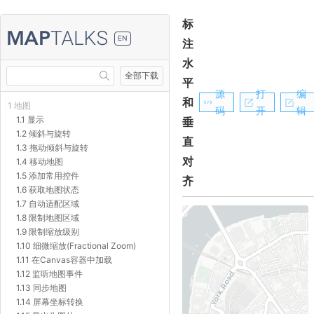
标
EN
注
水
全部下载
平
源
打
编
和
1 地图
码
开
辑
1.1 显示
垂
1.2 倾斜与旋转
直
1.3 拖动倾斜与旋转
对
1.4 移动地图
1.5 添加常用控件
齐
1.6 获取地图状态
1.7 自动适配区域
1.8 限制地图区域
1.9 限制缩放级别
1.10 细微缩放(Fractional Zoom)
1.11 在Canvas容器中加载
1.12 监听地图事件
1.13 同步地图
1.14 屏幕坐标转换